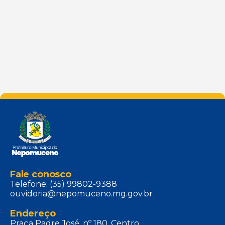
Fale conosco
Telefone: (35) 99802-9388
ouvidoria@nepomuceno.mg.gov.br
Endereço
Praça Padre José, nº 180, Centro