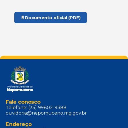
📄
Documento oficial (PDF)
Fale conosco
Telefone: (35) 99802-9388
ouvidoria@nepomuceno.mg.gov.br
Endereço