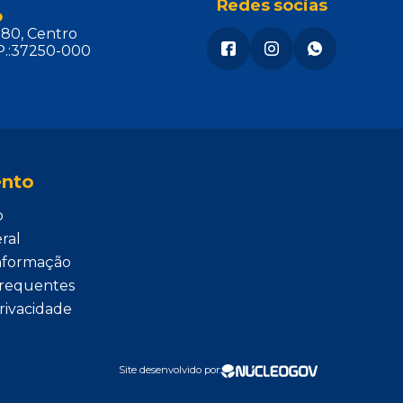
Redes socias
o
180, Centro
.:37250-000
nto
o
ral
Informação
requentes
Privacidade
Site desenvolvido por: