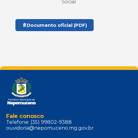
Social
📄
Documento oficial (PDF)
Fale conosco
Telefone: (35) 99802-9388
ouvidoria@nepomuceno.mg.gov.br